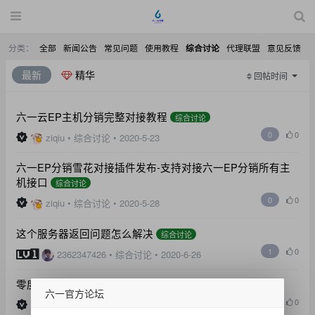
分类：
全部
新闻公告
常见问题
使用教程
代理联盟
意见反馈
综合讨论
最新
精华
回帖时间
六一云EP主机分销完整对接教程
综合讨论
0
0
ziqiu
•
综合讨论
•
2020-5-23
六一EP分销雪花对接插件发布-支持对接六一EP分销所有主
机接口
综合讨论
0
0
ziqiu
•
综合讨论
•
2020-5-28
这个服务器返回问题怎么解决
综合讨论
1
0
2362347426
•
综合讨论
•
2020-6-26
零度LEP分销系统对接六一EP（同系统）
综合讨论
六一官方论坛
0
0
ziqiu
•
综合讨论
•
2020-9-15