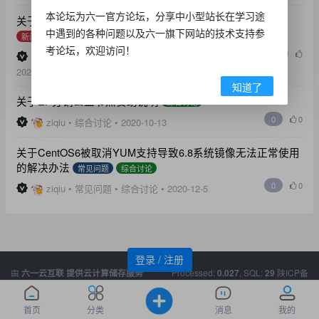
本论坛为六一官方论坛，分享中小型站长在学习途
关于机房封发信端口的简单解决方案（阿里云邮件推送）
中遇到的各种问题以及六一旗下网站的技术支持参
新闻公告
常见问题
使用教程
综合讨论
考论坛，欢迎访问！
0
ziqiu
•
新闻公告
•
常见问题
•
使用教程
•
综合讨论
•
0
2020-9-19
知道了
关于EP分销公益节点赞助说明
综合讨论
0
0
ziqiu
•
综合讨论
•
2020-10-13
关于CentOS6被取消YUM支持导致6.8系统镜像无法正常使用
的解决办法
常见问题
综合讨论
0
0
ziqiu
•
常见问题
•
综合讨论
•
2020-12-5
登录 / 注册
由
Processed:
, SQL:
陕ICP备
六一云互联
提供云计算储存服务
0.027
29
您是第
位访客
本站已安全
19019586号-1
1182340
运行了
2330
天。
首页
分类
消息
我的