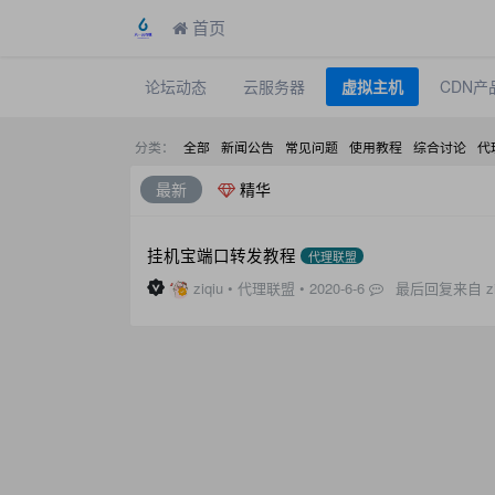
首页
论坛动态
云服务器
虚拟主机
CDN产
分类：
全部
新闻公告
常见问题
使用教程
综合讨论
代
最新
精华
挂机宝端口转发教程
代理联盟
ziqiu
•
代理联盟
•
2020-6-6
最后回复来自 zi