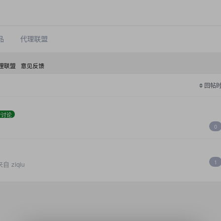
品
代理联盟
理联盟
意见反馈
回帖
合讨论
0
1
 ziqiu