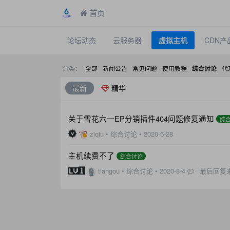
首页
论坛动态
云服务器
虚拟主机
CDN产
分类：
全部
新闻公告
常见问题
使用教程
代
综合讨论
最新
精华
关于雪花六一EP分销插件404问题修复通知
综
ziqiu
•
综合讨论
•
2020-6-28
主机续费不了
综合讨论
tiangou
•
综合讨论
•
2020-8-4
最后回复来自